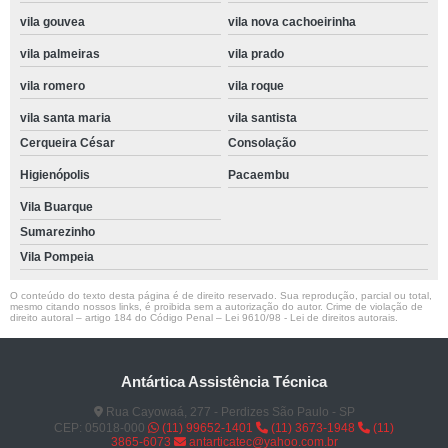
vila gouvea
vila nova cachoeirinha
vila palmeiras
vila prado
vila romero
vila roque
vila santa maria
vila santista
Cerqueira César
Consolação
Higienópolis
Pacaembu
Vila Buarque
Sumarezinho
Vila Pompeia
O conteúdo do texto desta página é de direito reservado. Sua reprodução, parcial ou total,
mesmo citando nossos links, é proibida sem a autorização do autor. Crime de violação de
direito autoral – artigo 184 do Código Penal –
Lei 9610/98 - Lei de direitos autorais
.
Antártica Assistência Técnica
Rua Cayowaá, 277 - Perdizes São Paulo - SP
CEP: 05018-000
(11) 99652-1401
(11) 3673-1948
(11)
3865-6073
antarticatec@yahoo.com.br