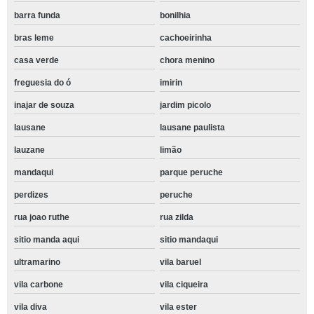
barra funda
bonilhia
bras leme
cachoeirinha
casa verde
chora menino
freguesia do ó
imirin
inajar de souza
jardim picolo
lausane
lausane paulista
lauzane
limão
mandaqui
parque peruche
perdizes
peruche
rua joao ruthe
rua zilda
sitio manda aqui
sitio mandaqui
ultramarino
vila baruel
vila carbone
vila ciqueira
vila diva
vila ester