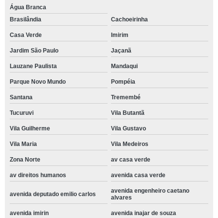
Água Branca
Brasilândia
Cachoeirinha
Casa Verde
Imirim
Jardim São Paulo
Jaçanã
Lauzane Paulista
Mandaqui
Parque Novo Mundo
Pompéia
Santana
Tremembé
Tucuruvi
Vila Butantã
Vila Guilherme
Vila Gustavo
Vila Maria
Vila Medeiros
Zona Norte
av casa verde
av direitos humanos
avenida casa verde
avenida engenheiro caetano
avenida deputado emilio carlos
alvares
avenida imirin
avenida inajar de souza