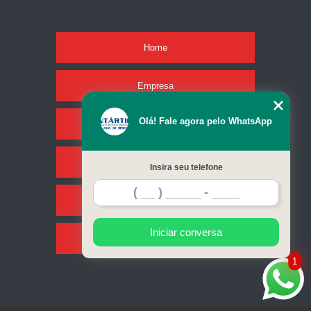
Home
Empresa
Olá! Fale agora pelo WhatsApp
Missão
Serviços
Insira seu telefone
Contato
Iniciar conversa
Mapa do site
1