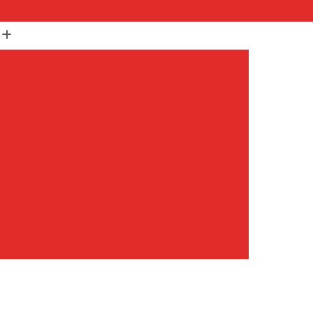
(11) 99652-1401
(11) 3673-1948
r
Assistencia Maquina Lavar
r
Assistencia Tecnica Maquina de Lavar
Maquina de Lavar Samsung
g
Assistencia Tecnica para Maquina de Lavar
Samsung Maquina de Lavar
avar e Secar
Maquina de Lavar Assistencia
Tecnica Maquina de Lavar
avar Assistencia Tecnica
atil Assistencia Tecnica
ondicionado Philco Portatil
Ar Condicionado Portatil