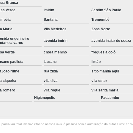
ua Branca
Instalação de Maquina de Lavar Roupa
sa Verde
Imirim
Jardim São Paulo
Instalação Eletrica Maquina de Lavar R
ompéia
Santana
Tremembé
Instalação Maquina de Lavar Samsu
la Maria
Vila Medeiros
Zona Norte
Instalação para Maquina de Lavar Rou
enida engenheiro
avenida imirin
avenida inajar de souza
etano alvares
Instalar Maquina Lavar Roupa
sa verde
chora menino
freguesia do ó
Samsung Instalação Maquina de
usane paulista
lauzane
limão
Instalação de Lava e Seca Samsung
a joao ruthe
rua zilda
sitio manda aqui
Instalação Lava e Seca
Instalação La
la ciqueira
vila diva
vila ester
Instalação Maquina Lava e Seca
I
la romero
vila roque
vila santa maria
Instalação Samsung Lava e 
Higienópolis
Pacaembu
Lava e Seca Samsung Instalação
Manutenção de Fogão
Manutenção de F
parcial ou total, mesmo citando nossos links, é proibida sem a autorização do autor. Crime de vi
Manutenção de Fogão Electr