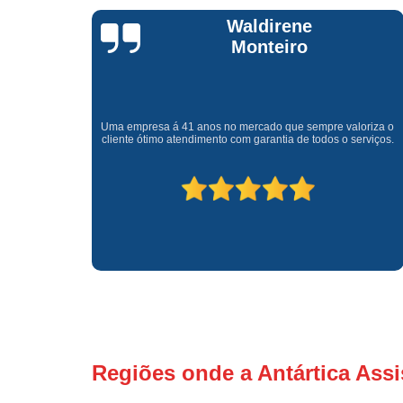
Waldirene
Monteiro
a que ja
Uma empresa á 41 anos no mercado que sempre valoriza o
meio que
cliente ótimo atendimento com garantia de todos o serviços.
Regiões onde a Antártica Assi