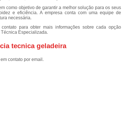
Assistencia Tecnica Refrigerador
As
em como objetivo de garantir a melhor solução para os seus
de
Assistencia Tecnica R
rapidez e eficiência. A empresa conta com uma equipe de
a
tura necessária.
Assistencia Tecnica Refrigerador Electrolux
s
 contato para obter mais informações sobre cada opção
Refrigerador Assistencia Tecnica
R
a Técnica Especializada.
s
Assistencia Tecnica Lavadora Secadora Sa
cia tecnica geladeira
Assistencia Tecnica Maquina Secadora d
 em contato por email.
Assistencia Tecnica Sa
Assistencia Tecnica Samsung Seca
Assistencia Tecnica Secadora a Gas
Assistencia Tecnica Secadora Enxuta
Assistancia Tecnica para Fogão Co
Assistencia Tecnica de Fogão Br
Assistencia Tecnica Fogao a Gas