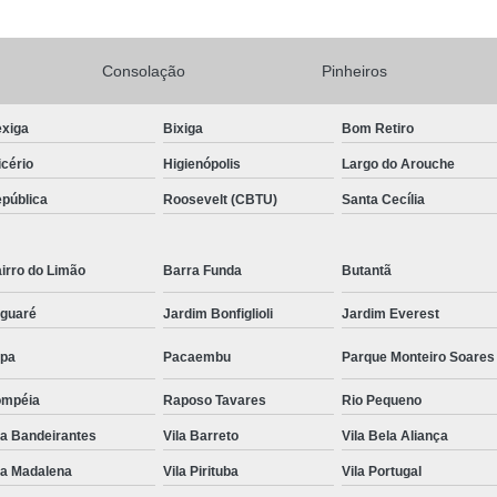
Conserto Adega de Vinho
Conse
Conserto de Adega Brastemp
Consolação
Pinheiros
Conserto de Adega de Vinho
Conserto 
xiga
Bixiga
Bom Retiro
Assistencia Tecnica e Conserto Geladeira E
icério
Higienópolis
Largo do Arouche
Conserto de Geladeira Expositora de Bebid
pública
Roosevelt (CBTU)
Santa Cecília
Conserto e Assistenci
Conserto e Manutenção de Geladeira Expo
irro do Limão
Barra Funda
Butantã
Conserto Geladeira Expositora
guaré
Jardim Bonfiglioli
Jardim Everest
Conserto para Geladeira Expositora 
pa
Pacaembu
Parque Monteiro Soares
Brastemp Instalação Fogão
Instalaç
ompéia
Raposo Tavares
Rio Pequeno
Instalação de Fogão Brastemp
la Bandeirantes
Vila Barreto
Vila Bela Aliança
Instalação de Fogão de Embutir
Instalaç
la Madalena
Vila Pirituba
Vila Portugal
Instalação Fogão Brastemp
Instalação 