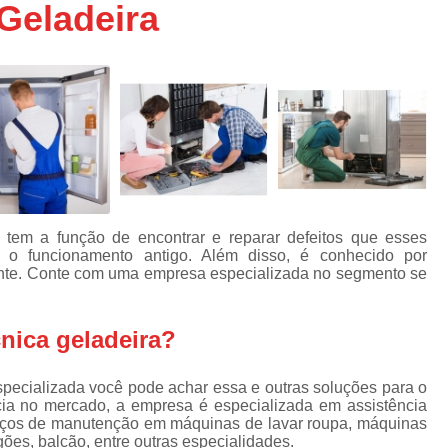
Geladeira
Assistencia Tecnica Ar C
s
e
Assistencia Tecnica Ar C
Assistencia Tecnica Ar 
s
e
Assistencia Tecnica de
s
Assistencia Tecnica de Ar
e
e
Assistencia Tecnica em
Assistencia Tecnica para Ar Condicionado 
de
o tem a função de encontrar e reparar defeitos que esses
Assistencia Tecnica de Geladeira Electrolu
s o funcionamento antigo. Além disso, é conhecido por
ente. Conte com uma empresa especializada no segmento se
Assistencia Tecnica Geladeira
A
de
Assistencia Tecnica Resfriar Geladeira
s
nica geladeira?
Electrolux Geladeira Assistencia Te
de
specializada você pode achar essa e outras soluções para o
Geladeira Electrolux Assistencia Tecni
ia no mercado, a empresa é especializada em assistência
de
Assistencia Tecnica de Refrigerador Electrolu
erviços de manutenção em máquinas de lavar roupa, máquinas
e
ogões, balcão, entre outras especialidades.
a