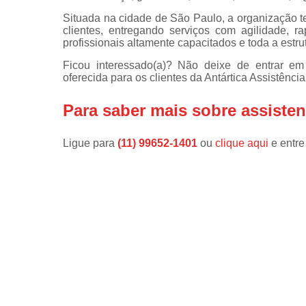
Situada na cidade de São Paulo, a organização t
Instalações 
clientes, entregando serviços com agilidade, 
lava e sec
profissionais altamente capacitados e toda a estru
Manutençõe
Ficou interessado(a)? Não deixe de entrar em
de fogão
oferecida para os clientes da Antártica Assistênci
Manutençõe
em freezer
Para saber mais sobre assisten
Ligue para
(11) 99652-1401
ou
clique aqui
e entre