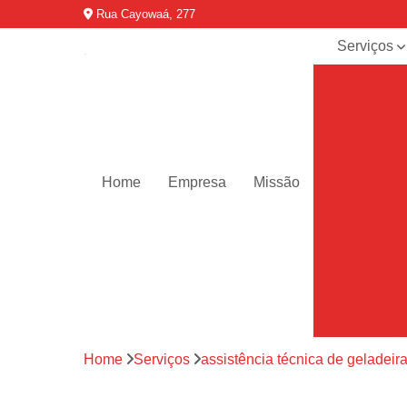
Rua Cayowaá, 277
Serviços
Assistênci
para
máquinas d
lavar
Assistênci
técnica ar
Home
Empresa
Missão
condicionad
portáteis
Assistênci
técnica de
geladeiras
Assistênci
técnica de
refrigerador
Home
Serviços
assistência técnica de geladeir
Assistênci
técnica de
secadoras