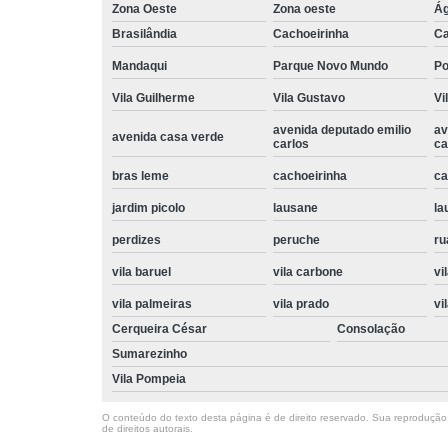
Zona Oeste
Zona oeste
Ág
Brasilândia
Cachoeirinha
Ca
Mandaqui
Parque Novo Mundo
P
Vila Guilherme
Vila Gustavo
Vi
avenida deputado emilio
av
avenida casa verde
carlos
ca
bras leme
cachoeirinha
ca
jardim picolo
lausane
la
perdizes
peruche
ru
vila baruel
vila carbone
vi
vila palmeiras
vila prado
vi
Cerqueira César
Consolação
Sumarezinho
Vila Pompeia
O conteúdo do texto desta página é de direito reservado. Sua reprodução, 
de direitos autorais
.