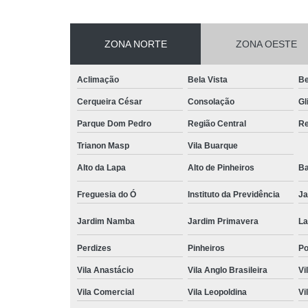
ZONA NORTE
ZONA OESTE
Aclimação
Bela Vista
Be
Cerqueira César
Consolação
Gl
Parque Dom Pedro
Região Central
Re
Trianon Masp
Vila Buarque
Alto da Lapa
Alto de Pinheiros
Ba
Freguesia do Ó
Instituto da Previdência
Ja
Jardim Namba
Jardim Primavera
La
Perdizes
Pinheiros
P
Vila Anastácio
Vila Anglo Brasileira
Vi
Vila Comercial
Vila Leopoldina
Vi