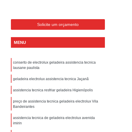
ondicionado Portatil Consul
ondicionado Portatil Philco
Condicionado Tipo Portatil
Solicite um orçamento
 Ar Condicionado Portatil
MENU
 Condicionado Portatil Philco
 Ar Condicionado Portatil
conserto de electrolux geladeira assistencia tecnica
Portatil
Assistencia Tecnica de Geladeira
lausane paulista
x
Assistencia Tecnica Electrolux Geladeira
geladeira electrolux assistencia tecnica Jaçanã
ssistencia Tecnica Geladeira Electrolux
assistencia tecnica resfriar geladeira Higienópolis
Electrolux Assistencia Tecnica Geladeira
preço de assistencia tecnica geladeira electrolux Vila
cnica
Geladeira Assistencia Tecnica
Bandeirantes
ca
Assistencia Tecnica de Refrigerador
assistencia tecnica de geladeira electrolux avenida
imirin
x
Assistencia Tecnica Electrolux Refrigerador