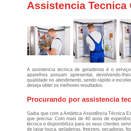
Assistencia Tecnica 
Assistência
técnicas d
fogão
Assistência
técnicas d
microonda
Conserto d
máquinas d
lavar
Consertos 
A assistencia tecnica de geladeiras é o serviç
adega
aparelhos possam apresentar, devolvendo-lhe
qualidade no atendimento, sendo rápido e excel
Consertos 
deseja obter os melhores resultados.
geladeiras
expositora
Procurando por assistencia tec
Instalação 
fogões
Saiba que com a Antártica Assistência Técnica E
que precisa. Com mais de 40 anos de experiênc
Instalação 
técnica e disponibiliza para os seus clientes s
máquinas d
de lavar louça, geladeiras, freezers, secadoras, f
lavar roup