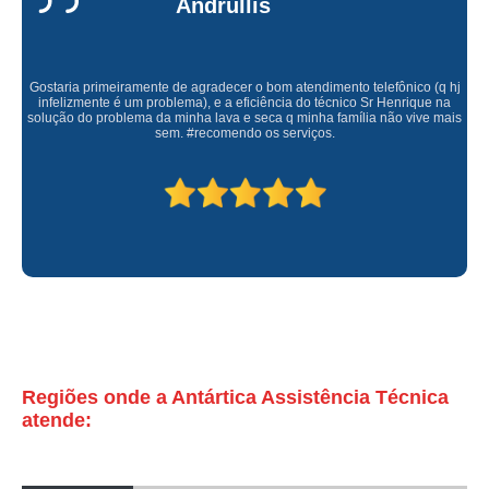
Andrullis
microondas assistencia tecnica Instituto da Previdência
microondas electrolux assistencia tecnica agendar vila palmeiras
Gostaria primeiramente de agradecer o bom atendimento telefônico (q hj
microondas assistencia tecnica Bela Vista
infelizmente é um problema), e a eficiência do técnico Sr Henrique na
solução do problema da minha lava e seca q minha família não vive mais
assistencia tecnica brastemp microondas orçamento Tremembé
sem. #recomendo os serviços.
contato de assistência tecnica microondas Santana
contratar assistencia tecnica de microondas Trianon Masp
assistencia tecnica forno microondas brastemp vila romero
contratar assistencia tecnica forno microondas brastemp Sé
conserto de microondas electrolux assistencia tecnica Higienópolis
contato de assistencia tecnica de microondas Vila Anastácio
assistencia tecnica microondas brastemp agendar avenida casa verde
Regiões onde a Antártica Assistência Técnica
atende:
assistencia tecnica microondas brastemp orçamento Conjunto Residencial
Butantã
contratar assistencia tecnica de microondas brastemp Vila Sônia