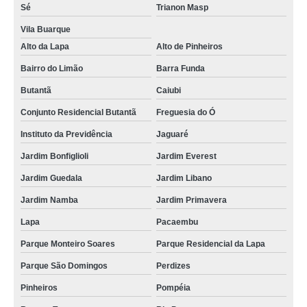
Sé
Trianon Masp
assistencia tecnica brastemp microondas orçamento Parque Dom Pedro
Vila Buarque
microondas electrolux assistencia tecnica orçamento vila santista
Alto da Lapa
Alto de Pinheiros
microondas electrolux assistencia tecnica agendar Luz
Bairro do Limão
Barra Funda
assistencia tecnica microondas orçamento Lapa
Butantã
Caiubi
contratar assistencia tecnica brastemp microondas vila diva
Conjunto Residencial Butantã
Freguesia do Ó
reparo em microondas electrolux assistencia tecnica Pacaembu
Instituto da Previdência
Jaguaré
microondas brastemp assistencia tecnica Bairro do Limão
Jardim Bonfiglioli
Jardim Everest
contato de assistencia tecnica de microondas brastemp av direitos humanos
Jardim Guedala
Jardim Libano
contato de assistência tecnica microondas Alto de Pinheiros
Jardim Namba
Jardim Primavera
reparo em microondas assistencia tecnica Parque Residencial da Lapa
Lapa
Pacaembu
assistencia tecnica microondas av direitos humanos
Parque Monteiro Soares
Parque Residencial da Lapa
Parque São Domingos
Perdizes
reparo em microondas assistencia tecnica Consolação
Pinheiros
Pompéia
contratar assistência tecnica microondas Zona Oeste