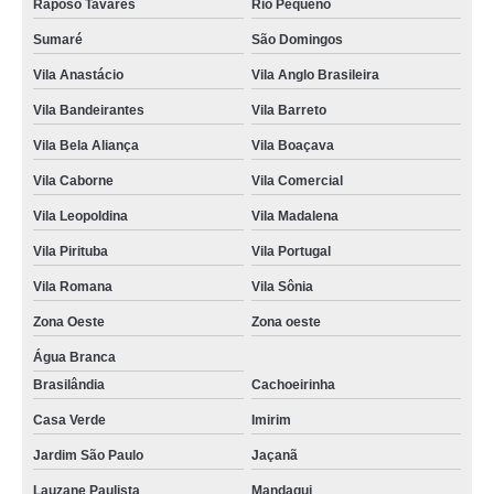
Raposo Tavares
Rio Pequeno
microondas brastemp assistencia tecnica orçamento rua zilda
Sumaré
São Domingos
microondas assistencia tecnica agendar Trianon Masp
Vila Anastácio
Vila Anglo Brasileira
assistencia tecnica microondas brastemp agendar Pinheiros
Vila Bandeirantes
Vila Barreto
contato de assistencia tecnica microondas Perdizes
Vila Bela Aliança
Vila Boaçava
contratar assistencia tecnica microondas brastemp Vila Buarque
Vila Caborne
Vila Comercial
contratar assistencia tecnica de microondas brastemp Vila Gustavo
Vila Leopoldina
Vila Madalena
assistência tecnica microondas orçamento Santa Efigênia
Vila Pirituba
Vila Portugal
contato de assistencia tecnica forno microondas brastemp Instituto da
Vila Romana
Vila Sônia
Previdência
Zona Oeste
Zona oeste
reparo em microondas brastemp assistencia tecnica São Domingos
Água Branca
assistencia tecnica microondas brastemp orçamento Lauzane Paulista
Brasilândia
Cachoeirinha
conserto de microondas assistencia tecnica Vila Leopoldina
Casa Verde
Imirim
reparo em microondas brastemp assistencia tecnica Vila Comercial
Jardim São Paulo
Jaçanã
assistencia tecnica forno microondas brastemp agendar vila nova
cachoeirinha
Lauzane Paulista
Mandaqui