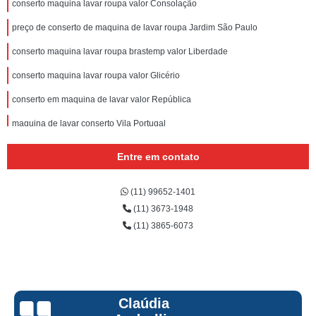
conserto maquina lavar roupa valor Consolação
preço de conserto de maquina de lavar roupa Jardim São Paulo
conserto maquina lavar roupa brastemp valor Liberdade
conserto maquina lavar roupa valor Glicério
conserto em maquina de lavar valor República
maquina de lavar conserto Vila Portugal
quanto custa conserto maquina lavar brastemp Santa Cecília
Entre em contato
preço de maquina de lavar conserto Parque Novo Mundo
(11) 99652-1401
conserto maquina de lavar Jardim Bonfiglioli
(11) 3673-1948
quanto custa conserto maquina lavar roupa brastemp Luz
(11) 3865-6073
preço de conserto de maquina de lavar roupa vila roque
quanto custa conserto em maquina de lavar Vila Gustavo
conserto maquina de lavar brastemp valor Perdizes
Claúdia
preço de conserto maquina lavar roupa Lapa