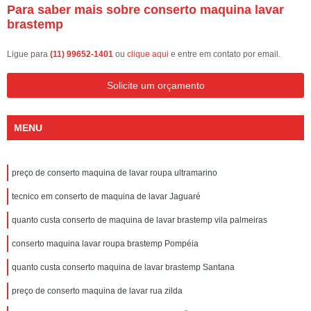
Para saber mais sobre conserto maquina lavar
brastemp
Ligue para
(11) 99652-1401
ou
clique aqui
e entre em contato por email.
Solicite um orçamento
MENU
preço de conserto maquina de lavar roupa ultramarino
tecnico em conserto de maquina de lavar Jaguaré
quanto custa conserto de maquina de lavar brastemp vila palmeiras
conserto maquina lavar roupa brastemp Pompéia
quanto custa conserto maquina de lavar brastemp Santana
preço de conserto maquina de lavar rua zilda