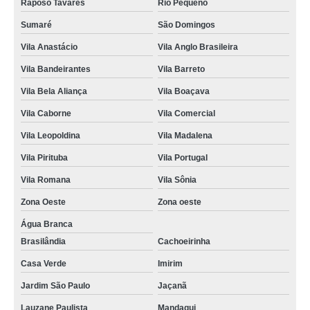
Raposo Tavares
Rio Pequeno
maquina de lavar conserto valor Zona oeste
Sumaré
São Domingos
conserto maquina lavar roupa brastemp orçamento Zona oeste
Vila Anastácio
Vila Anglo Brasileira
conserto maquina lavar roupa brastemp Vila Medeiros
Vila Bandeirantes
Vila Barreto
preço de conserto em maquina de lavar Imirim
Vila Bela Aliança
Vila Boaçava
tecnico em conserto de maquina de lavar valor Jaçanã
Vila Caborne
Vila Comercial
quanto custa conserto de maquina de lavar roupa vila baruel
Vila Leopoldina
Vila Madalena
conserto maquina lavar brastemp Conjunto Residencial Butantã
Vila Pirituba
Vila Portugal
conserto maquina lavar brastemp Vila Guilherme
Vila Romana
Vila Sônia
conserto maquina lavar roupa Tucuruvi
Zona Oeste
Zona oeste
conserto maquina de lavar valor sitio manda aqui
Água Branca
Brasilândia
Cachoeirinha
quanto custa conserto maquina lavar roupa Higienópolis
Casa Verde
Imirim
conserto de maquina de lavar orçamento vila gouvea
Jardim São Paulo
Jaçanã
telefone de tecnico em conserto de maquina de lavar Vila Pirituba
Lauzane Paulista
Mandaqui