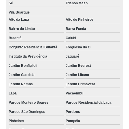
Sé
Trianon Masp
preço de maquina de lavar conserto Pompéia
Vila Buarque
preço de conserto em maquina de lavar Cachoeirinha
Alto da Lapa
Alto de Pinheiros
preço de conserto de maquina de lavar sitio manda aqui
Bairro do Limão
Barra Funda
conserto maquina lavar roupa brastemp valor Vila Anastácio
Butantã
Caiubi
conserto de maquina de lavar brastemp orçamento Consolação
Conjunto Residencial Butantã
Freguesia do Ó
conserto maquina de lavar roupa rua joao ruthe
Instituto da Previdência
Jaguaré
maquina de lavar conserto Zona Oeste
Jardim Bonfiglioli
Jardim Everest
conserto maquina lavar brastemp valor Água Branca
Jardim Guedala
Jardim Libano
Jardim Namba
Jardim Primavera
maquina de lavar conserto valor av casa verde
Lapa
Pacaembu
conserto de maquina de lavar orçamento Bela Vista
Parque Monteiro Soares
Parque Residencial da Lapa
quanto custa conserto de maquina de lavar vila prado
Parque São Domingos
Perdizes
conserto de maquina de lavar roupa valor Rio Pequeno
Pinheiros
Pompéia
preço de conserto de maquina de lavar brastemp Bexiga