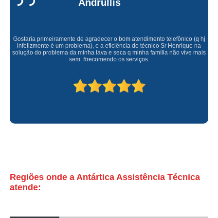
Andrullis
conserto maquina de lavar roupa orçamento bras leme
conserto maquina de lavar brastemp orçamento Vila Bela Aliança
Gostaria primeiramente de agradecer o bom atendimento telefônico (q hj
infelizmente é um problema), e a eficiência do técnico Sr Henrique na
conserto de maquina de lavar brastemp Mandaqui
solução do problema da minha lava e seca q minha família não vive mais
sem. #recomendo os serviços.
conserto de maquina de lavar av direitos humanos
quanto custa conserto maquina de lavar vila palmeiras
tecnico em conserto de maquina de lavar valor Zona Norte
preço de conserto de maquina de lavar brastemp Centro
preço de conserto de maquina de lavar Jardim Everest
conserto maquina lavar brastemp orçamento ultramarino
conserto maquina de lavar avenida imirin
Regiões onde a Antártica Assistência Técnica
conserto em maquina de lavar Vila Gustavo
atende:
conserto de maquina de lavar roupa valor Vila Romana
preço de conserto maquina de lavar brastemp Caiubi