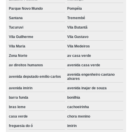
preço de conserto maquina de lavar brastemp Higienópolis
Parque Novo Mundo
Pompéia
telefone de tecnico em conserto de maquina de lavar Cerqueira César
Santana
Tremembé
conserto em maquina de lavar orçamento peruche
Tucuruvi
Vila Butantã
conserto maquina lavar roupa vila ester
Vila Guilherme
Vila Gustavo
conserto maquina de lavar roupa valor Parque São Domingos
Vila Maria
Vila Medeiros
chamar tecnico em conserto de maquina de lavar Trianon Masp
Zona Norte
av casa verde
quanto custa maquina de lavar conserto vila santista
av direitos humanos
avenida casa verde
tecnico em conserto de maquina de lavar vila roque
avenida engenheiro caetano
avenida deputado emilio carlos
alvares
quanto custa conserto maquina de lavar roupa chora menino
avenida imirin
avenida inajar de souza
preço de conserto maquina lavar roupa Vila Buarque
barra funda
bonilhia
quanto custa conserto de maquina de lavar roupa lauzane
bras leme
cachoeirinha
conserto maquina de lavar brastemp valor sitio mandaqui
casa verde
chora menino
maquina de lavar conserto orçamento Zona Oeste
freguesia do ó
imirin