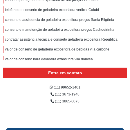
conserto para geladeira expositora de bar preços Vila Maria
telefone de conserto de geladeira expositora vertical Caiubi
conserto e assistencia de geladeira expositora preços Santa Efigênia
conserto e manutenção de geladeira expositora preços Cachoeirinha
contratar assistencia tecnica e conserto geladeira expositora República
valor de conserto de geladeira expositora de bebidas vila carbone
valor de conserto para geladeira expositora vila gouvea
valor de conserto e manutenção de geladeira expositora Santa Cecília
Entre em contato
qual o preço de conserto e assistencia de geladeira expositora av casa
verde
(11) 99652-1401
valor de conserto para geladeira expositora Vila Comercial
(11) 3673-1948
(11) 3865-6073
qual o preço de conserto para geladeira expositora Água Branca
conserto e assistencia de geladeira expositora Vila Guilherme
valor de conserto de geladeira expositora Rio Pequeno