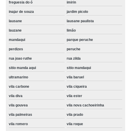
freguesia do ó
imirin
inajar de souza
jardim picolo
lausane
lausane paulista
lauzane
limão
mandaqui
parque peruche
perdizes
peruche
rua joao ruthe
rua zilda
sitio manda aqui
sitio mandaqui
ultramarino
vila baruel
vila carbone
vila ciqueira
vila diva
vila ester
vila gouvea
vila nova cachoeirinha
vila palmeiras
vila prado
vila romero
vila roque