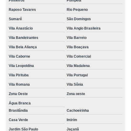
Pinheiros
Pompéia
conserto de geladeira expositora vertical preços Parque Dom Pedro
Raposo Tavares
Rio Pequeno
conserto geladeira expositora Parque Novo Mundo
Sumaré
São Domingos
conserto para geladeira expositora de bar avenida inajar de souza
Vila Anastácio
Vila Anglo Brasileira
conserto e manutenção de geladeira expositora vila roque
Vila Bandeirantes
Vila Barreto
Vila Bela Aliança
Vila Boaçava
conserto e manutenção de geladeira expositora preços Freguesia do Ó
Vila Caborne
Vila Comercial
qual o preço de conserto para geladeira expositora vila baruel
Vila Leopoldina
Vila Madalena
qual o preço de conserto geladeira expositora vila prado
Vila Pirituba
Vila Portugal
conserto geladeira expositora preços Imirim
Vila Romana
Vila Sônia
assistencia tecnica e conserto geladeira expositora preços Vila Anastácio
Zona Oeste
Zona oeste
assistencia tecnica e conserto geladeira expositora preços vila ciqueira
Água Branca
qual o preço de conserto de geladeira expositora avenida imirin
Brasilândia
Cachoeirinha
conserto de geladeira expositora vertical preços Parque Dom Pedro
Casa Verde
Imirim
conserto para geladeira expositora Santa Cecília
Jardim São Paulo
Jaçanã