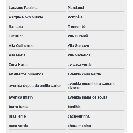
qual o preço de conserto de geladeira expositora de bebidas Jardim São
Lauzane Paulista
Mandaqui
Paulo
Parque Novo Mundo
Pompéia
conserto de geladeira expositora de bebidas preços vila romero
Santana
Tremembé
qual o preço de conserto geladeira expositora vila ester
Tucuruvi
Vila Butantã
valor de conserto geladeira expositora av casa verde
Vila Guilherme
Vila Gustavo
conserto de geladeira expositora de bebidas preços av casa verde
Vila Maria
Vila Medeiros
telefone de assistencia tecnica e conserto geladeira expositora barra funda
Zona Norte
av casa verde
conserto de geladeira expositora preços Santana
av direitos humanos
avenida casa verde
conserto e assistencia de geladeira expositora preços barra funda
avenida engenheiro caetano
avenida deputado emilio carlos
alvares
qual o preço de conserto em geladeira expositora freguesia do ó
avenida imirin
avenida inajar de souza
valor de conserto de geladeira expositora vertical Jardim Everest
barra funda
bonilhia
assistencia tecnica e conserto geladeira expositora Lauzane Paulista
bras leme
cachoeirinha
casa verde
chora menino