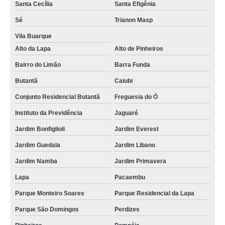
Santa Cecília
Santa Efigênia
qual o preço de conserto em geladeira expositora Rio Pequeno
Sé
Trianon Masp
qual o preço de conserto e manutenção de geladeira expositora Vila
Comercial
Vila Buarque
Alto da Lapa
Alto de Pinheiros
valor de conserto e assistencia de geladeira expositora Alto de Pinheiros
Bairro do Limão
Barra Funda
conserto para geladeira expositora mandaqui
Butantã
Caiubi
conserto para geladeira expositora de bar Pompéia
Conjunto Residencial Butantã
Freguesia do Ó
valor de conserto de geladeira expositora Santa Cecília
Instituto da Previdência
Jaguaré
telefone de conserto para geladeira expositora de bar Pinheiros
Jardim Bonfiglioli
Jardim Everest
telefone de conserto para geladeira expositora de bar República
Jardim Guedala
Jardim Libano
conserto em geladeira expositora preços jardim picolo
Jardim Namba
Jardim Primavera
conserto de geladeira expositora avenida casa verde
Lapa
Pacaembu
telefone de conserto de geladeira expositora vertical Jardim Primavera
Parque Monteiro Soares
Parque Residencial da Lapa
valor de conserto geladeira expositora Vila Pirituba
Parque São Domingos
Perdizes
conserto para geladeira expositora preços vila diva