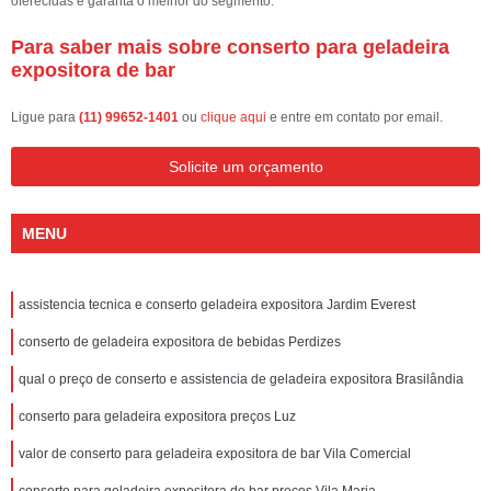
oferecidas e garanta o melhor do segmento.
Para saber mais sobre conserto para geladeira
expositora de bar
Ligue para
(11) 99652-1401
ou
clique aqui
e entre em contato por email.
Solicite um orçamento
MENU
assistencia tecnica e conserto geladeira expositora Jardim Everest
conserto de geladeira expositora de bebidas Perdizes
qual o preço de conserto e assistencia de geladeira expositora Brasilândia
conserto para geladeira expositora preços Luz
valor de conserto para geladeira expositora de bar Vila Comercial