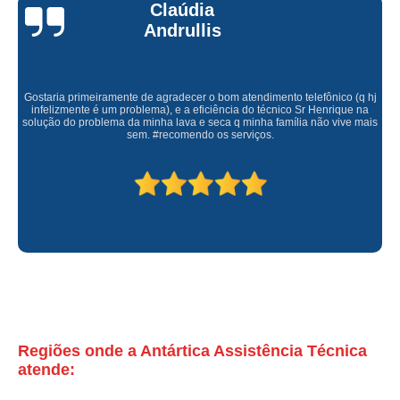
Claúdia
valor de conserto e manutenção de geladeira expositora Bexiga
Andrullis
conserto em geladeira expositora preços Roosevelt (CBTU)
conserto e assistencia de geladeira expositora Vila Leopoldina
Gostaria primeiramente de agradecer o bom atendimento telefônico (q hj
qual o preço de conserto de geladeira expositora Vila Anastácio
infelizmente é um problema), e a eficiência do técnico Sr Henrique na
solução do problema da minha lava e seca q minha família não vive mais
valor de conserto de geladeira expositora de bebidas Pompéia
sem. #recomendo os serviços.
qual o preço de conserto e manutenção de geladeira expositora Jardim São
Paulo
telefone de assistencia tecnica e conserto geladeira expositora Vila
Comercial
valor de conserto em geladeira expositora República
conserto de geladeira expositora vertical vila roque
conserto em geladeira expositora Vila Romana
conserto de geladeira expositora Vila Buarque
Regiões onde a Antártica Assistência Técnica
valor de conserto em geladeira expositora Raposo Tavares
atende:
conserto geladeira expositora Cerqueira César