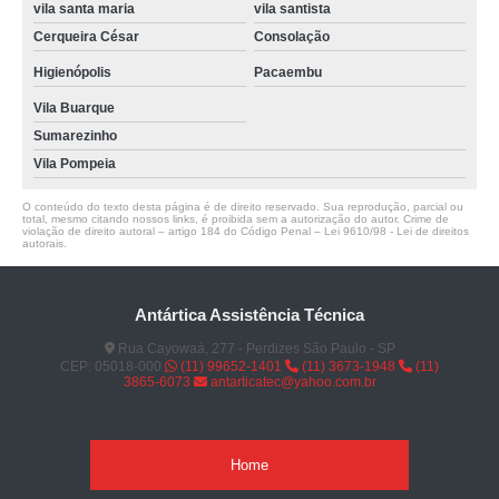
vila santa maria
vila santista
Cerqueira César
Consolação
Higienópolis
Pacaembu
Vila Buarque
Sumarezinho
Vila Pompeia
O conteúdo do texto desta página é de direito reservado. Sua reprodução, parcial ou
total, mesmo citando nossos links, é proibida sem a autorização do autor. Crime de
violação de direito autoral – artigo 184 do Código Penal –
Lei 9610/98 - Lei de direitos
autorais
.
Antártica Assistência Técnica
Rua Cayowaá, 277 - Perdizes São Paulo - SP
CEP: 05018-000
(11) 99652-1401
(11) 3673-1948
(11)
3865-6073
antarticatec@yahoo.com.br
Home