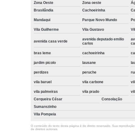
Zona Oeste
Zona oeste
Ág
Brasilândia
Cachoeirinha
Ca
Mandaqui
Parque Novo Mundo
P
Vila Guilherme
Vila Gustavo
Vi
avenida deputado emilio
av
avenida casa verde
carlos
ca
bras leme
cachoeirinha
ca
jardim picolo
lausane
la
perdizes
peruche
ru
vila baruel
vila carbone
vi
vila palmeiras
vila prado
vi
Cerqueira César
Consolação
Sumarezinho
Vila Pompeia
O conteúdo do texto desta página é de direito reservado. Sua reprodução, 
de direitos autorais
.