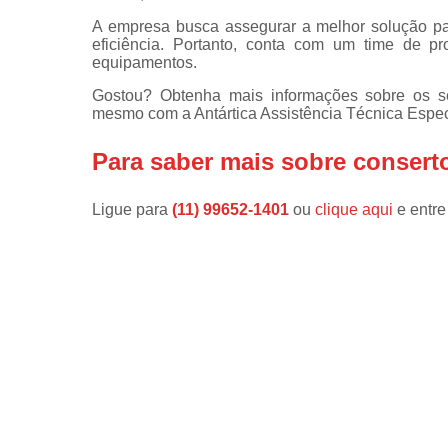
A empresa busca assegurar a melhor solução par
Instalações 
eficiência. Portanto, conta com um time de pr
lava e sec
equipamentos.
Manutençõe
Gostou? Obtenha mais informações sobre os se
de fogão
mesmo com a Antártica Assistência Técnica Espec
Manutençõe
em freezer
Para saber mais sobre consert
Ligue para
(11) 99652-1401
ou
clique aqui
e entre