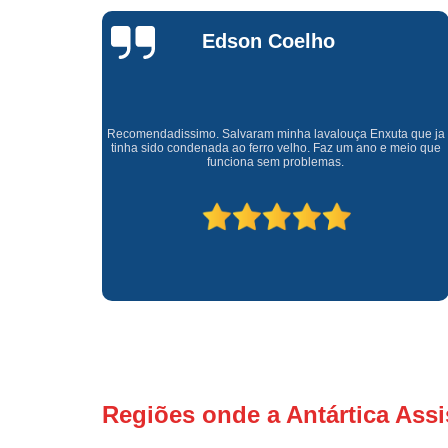
Waldirene
Monteiro
a que ja
Uma empresa á 41 anos no mercado que sempre valoriza o
meio que
cliente ótimo atendimento com garantia de todos o serviços.
Regiões onde a Antártica Assi