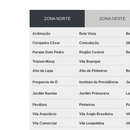
ZONA NORTE
ZONA OESTE
Aclimação
Bela Vista
Be
Cerqueira César
Consolação
Gl
Parque Dom Pedro
Região Central
Re
Trianon Masp
Vila Buarque
Alto da Lapa
Alto de Pinheiros
Ba
Freguesia do Ó
Instituto da Previdência
Ja
Jardim Namba
Jardim Primavera
La
Perdizes
Pinheiros
P
Vila Anastácio
Vila Anglo Brasileira
Vi
Vila Comercial
Vila Leopoldina
Vi