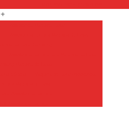
(11) 99652-1401
(11) 3673-1948
r
Assistencia Maquina Lavar
r
Assistencia Tecnica Maquina de Lavar
Maquina de Lavar Samsung
g
Assistencia Tecnica para Maquina de Lavar
Samsung Maquina de Lavar
avar e Secar
Maquina de Lavar Assistencia
Tecnica Maquina de Lavar
avar Assistencia Tecnica
atil Assistencia Tecnica
ondicionado Philco Portatil
Ar Condicionado Portatil