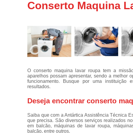
Conserto Maquina L
Assistência
técnicas d
fogão
Assistência
técnicas d
microonda
Conserto d
máquinas d
lavar
Consertos 
O conserto maquina lavar roupa tem a missão
adega
aparelhos possam apresentar, sendo a melhor 
funcionamento. Busque por uma instituição 
Consertos 
resultados.
geladeiras
expositora
Deseja encontrar conserto maq
Instalação 
fogões
Saiba que com a Antártica Assistência Técnica E
que precisa. São diversos serviços realizados no
Instalação 
em balcão, máquinas de lavar roupa, máquinas 
máquinas d
balcão, entre outros.
lavar roup