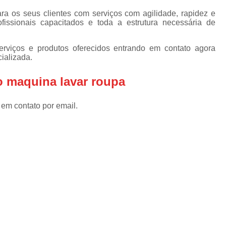
Assistencia Tecnica Refrigerador
As
a os seus clientes com serviços com agilidade, rapidez e
de
Assistencia Tecnica R
ofissionais capacitados e toda a estrutura necessária de
a
Assistencia Tecnica Refrigerador Electrolux
s
rviços e produtos oferecidos entrando em contato agora
Refrigerador Assistencia Tecnica
R
ializada.
s
Assistencia Tecnica Lavadora Secadora Sa
o maquina lavar roupa
Assistencia Tecnica Maquina Secadora d
 em contato por email.
Assistencia Tecnica Sa
Assistencia Tecnica Samsung Seca
Assistencia Tecnica Secadora a Gas
Assistencia Tecnica Secadora Enxuta
Assistancia Tecnica para Fogão Co
Assistencia Tecnica de Fogão Br
Assistencia Tecnica Fogao a Gas