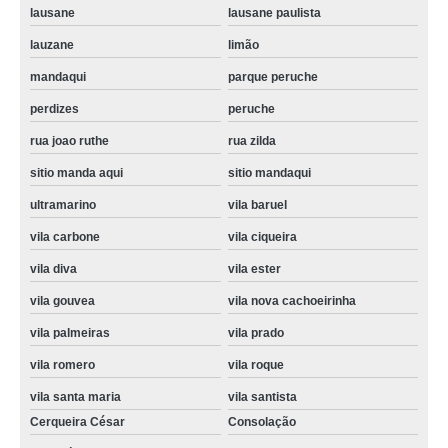
lausane
lausane paulista
lauzane
limão
mandaqui
parque peruche
perdizes
peruche
rua joao ruthe
rua zilda
sitio manda aqui
sitio mandaqui
ultramarino
vila baruel
vila carbone
vila ciqueira
vila diva
vila ester
vila gouvea
vila nova cachoeirinha
vila palmeiras
vila prado
vila romero
vila roque
vila santa maria
vila santista
Cerqueira César
Consolação