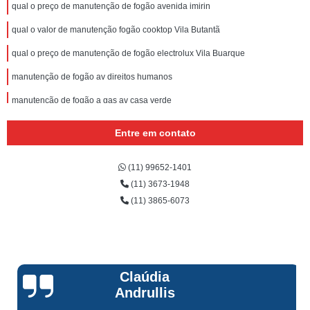
qual o preço de manutenção de fogão avenida imirin
qual o valor de manutenção fogão cooktop Vila Butantã
qual o preço de manutenção de fogão electrolux Vila Buarque
manutenção de fogão av direitos humanos
manutenção de fogão a gas av casa verde
qual o preço de manutenção de fogão vila carbone
Entre em contato
qual o preço de manutenção em fogão Higienópolis
(11) 99652-1401
qual o valor de manutenção fogão electrolux Vila Butantã
(11) 3673-1948
manutenção em fogão Luz
(11) 3865-6073
qual o preço de manutenção fogão electrolux vila palmeiras
qual o valor de manutenção fogão a gas Jardim Primavera
qual o valor de manutenção de fogão a gas Centro
Claúdia
manutenção fogão orçar perdizes
Andrullis