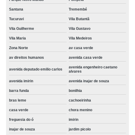
qual o valor de manutenção fogão electrolux Cachoeirinha
Santana
Tremembé
Tucuruvi
Vila Butantã
Vila Guilherme
Vila Gustavo
Vila Maria
Vila Medeiros
Zona Norte
av casa verde
av direitos humanos
avenida casa verde
avenida engenheiro caetano
avenida deputado emilio carlos
alvares
avenida imirin
avenida inajar de souza
barra funda
bonilhia
bras leme
cachoeirinha
casa verde
chora menino
freguesia do ó
imirin
inajar de souza
jardim picolo