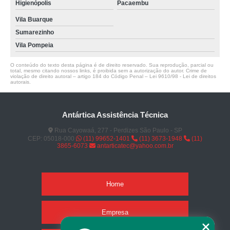
Higienópolis
Pacaembu
Vila Buarque
Sumarezinho
Vila Pompeia
O conteúdo do texto desta página é de direito reservado. Sua reprodução, parcial ou
total, mesmo citando nossos links, é proibida sem a autorização do autor. Crime de
violação de direito autoral – artigo 184 do Código Penal –
Lei 9610/98 - Lei de direitos
autorais
.
Antártica Assistência Técnica
Rua Cayowaá, 277 - Perdizes São Paulo - SP
CEP: 05018-000
(11) 99652-1401
(11) 3673-1948
(11)
3865-6073
antarticatec@yahoo.com.br
Home
Empresa