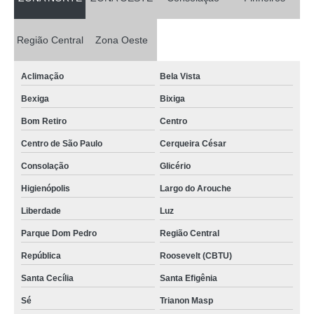
qual o valor de manutenção de fogão Casa Verde
Região Central
Zona Oeste
manutenção em fogão Vila Butantã
manutenção de fogão a gas orçar República
Aclimação
Bela Vista
qual o valor de manutenção de fogão electrolux Mandaqui
Bexiga
Bixiga
manutenção em fogão orçar Bixiga
Bom Retiro
Centro
qual o valor de manutenção em fogão Jardim Everest
Centro de São Paulo
Cerqueira César
manutenção de fogão electrolux av casa verde
Consolação
Glicério
manutenção em fogão cooktop sitio mandaqui
Higienópolis
Largo do Arouche
Liberdade
Luz
manutenção fogão a gas Sumaré
Parque Dom Pedro
Região Central
qual o preço de manutenção em fogão Pacaembu
República
Roosevelt (CBTU)
qual o preço de manutenção fogão casa verde
Santa Cecília
Santa Efigênia
qual o preço de manutenção de fogão cooktop Bela Vista
Sé
Trianon Masp
manutenção de fogão a gas Jaçanã