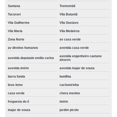
preço de conserto maquina de lavar roupa Sumaré
Santana
Tremembé
preço de conserto maquina de lavar brastemp casa verde
Tucuruvi
Vila Butantã
maquina de lavar conserto valor parque peruche
Vila Guilherme
Vila Gustavo
conserto maquina lavar roupa brastemp peruche
Vila Maria
Vila Medeiros
conserto de maquina de lavar roupa valor vila ciqueira
Zona Norte
av casa verde
conserto maquina lavar brastemp orçamento rua joao ruthe
av direitos humanos
avenida casa verde
avenida engenheiro caetano
maquina de lavar conserto Vila Romana
avenida deputado emilio carlos
alvares
maquina de lavar conserto vila ester
avenida imirin
avenida inajar de souza
conserto maquina de lavar roupa São Domingos
barra funda
bonilhia
preço de conserto maquina de lavar roupa jardim picolo
bras leme
cachoeirinha
conserto maquina lavar brastemp valor Bairro do Limão
casa verde
chora menino
quanto custa conserto maquina lavar brastemp Butantã
freguesia do ó
imirin
conserto de maquina de lavar Água Branca
inajar de souza
jardim picolo