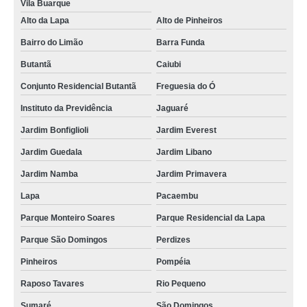
Vila Buarque
quanto custa conserto maquina lavar roupa brastemp Mandaqui
Alto da Lapa
Alto de Pinheiros
quanto custa conserto de maquina de lavar roupa Vila Bela Aliança
Bairro do Limão
Barra Funda
conserto maquina lavar roupa valor avenida deputado emilio carlos
Butantã
Caiubi
conserto maquina de lavar brastemp valor bras leme
Conjunto Residencial Butantã
Freguesia do Ó
conserto maquina de lavar brastemp valor sitio mandaqui
Instituto da Previdência
Jaguaré
conserto de maquina de lavar brastemp avenida engenheiro caetano
Jardim Bonfiglioli
Jardim Everest
alvares
Jardim Guedala
Jardim Libano
chamar tecnico em conserto de maquina de lavar Parque São Domingos
Jardim Namba
Jardim Primavera
conserto em maquina de lavar lausane paulista
Lapa
Pacaembu
quanto custa conserto de maquina de lavar Barra Funda
Parque Monteiro Soares
Parque Residencial da Lapa
quanto custa conserto maquina lavar roupa vila santista
Parque São Domingos
Perdizes
conserto de maquina de lavar Centro de São Paulo
Pinheiros
Pompéia
conserto maquina lavar roupa Vila Portugal
Raposo Tavares
Rio Pequeno
maquina de lavar conserto orçamento vila ciqueira
Sumaré
São Domingos