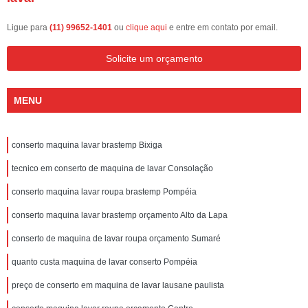
Ligue para
(11) 99652-1401
ou
clique aqui
e entre em contato por email.
Solicite um orçamento
MENU
conserto maquina lavar brastemp Bixiga
tecnico em conserto de maquina de lavar Consolação
conserto maquina lavar roupa brastemp Pompéia
conserto maquina lavar brastemp orçamento Alto da Lapa
conserto de maquina de lavar roupa orçamento Sumaré
quanto custa maquina de lavar conserto Pompéia
preço de conserto em maquina de lavar lausane paulista