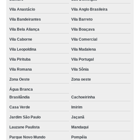
maquina de lavar conserto orçamento vila prado
Vila Anastácio
Vila Anglo Brasileira
chamar tecnico em conserto de maquina de lavar casa verde
Vila Bandeirantes
Vila Barreto
quanto custa conserto em maquina de lavar vila prado
Vila Bela Aliança
Vila Boaçava
preço de conserto maquina lavar roupa brastemp Barra Funda
Vila Caborne
Vila Comercial
preço de conserto de maquina de lavar roupa Alto da Lapa
Vila Leopoldina
Vila Madalena
preço de maquina de lavar conserto Mandaqui
Vila Pirituba
Vila Portugal
Vila Romana
Vila Sônia
conserto de maquina de lavar roupa cachoeirinha
Zona Oeste
Zona oeste
preço de maquina de lavar conserto Vila Pompeia
Água Branca
quanto custa conserto maquina lavar roupa Roosevelt (CBTU)
Brasilândia
Cachoeirinha
conserto de maquina de lavar roupa orçamento Pacaembu
Casa Verde
Imirim
quanto custa maquina de lavar conserto Água Branca
Jardim São Paulo
Jaçanã
preço de conserto maquina lavar roupa Trianon Masp
Lauzane Paulista
Mandaqui
preço de conserto maquina lavar brastemp Vila Butantã
Parque Novo Mundo
Pompéia