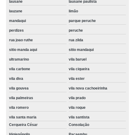
lausane
lausane paulista
conserto maquina de lavar orçamento Cerqueira César
lauzane
limão
conserto maquina lavar roupa Santa Efigênia
mandaqui
parque peruche
conserto maquina de lavar roupa orçamento lausane
perdizes
peruche
quanto custa conserto de maquina de lavar Vila Buarque
rua joao ruthe
rua zilda
preço de conserto maquina lavar roupa brastemp Higienópolis
sitio manda aqui
sitio mandaqui
conserto maquina de lavar valor Vila Bela Aliança
ultramarino
vila baruel
tecnico em conserto de maquina de lavar valor Higienópolis
vila carbone
vila ciqueira
tecnico em conserto de maquina de lavar orçamento São Domingos
vila diva
vila ester
conserto em maquina de lavar orçamento Zona oeste
vila gouvea
vila nova cachoeirinha
conserto de maquina de lavar brastemp barra funda
vila palmeiras
vila prado
quanto custa conserto maquina lavar roupa brastemp limão
vila romero
vila roque
conserto maquina lavar roupa brastemp orçamento República
vila santa maria
vila santista
Cerqueira César
Consolação
conserto maquina de lavar cachoeirinha
Higienópolis
Pacaembu