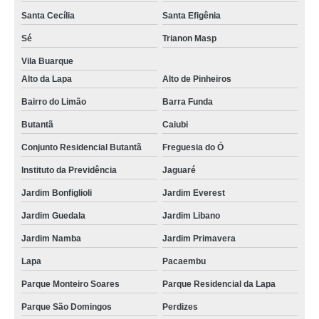
qual o preço de conserto e assistencia de geladeira expositora Jaçanã
Santa Cecília
Santa Efigênia
valor de conserto de geladeira expositora vertical Vila Madalena
Sé
Trianon Masp
qual o preço de conserto em geladeira expositora Higienópolis
Vila Buarque
Alto da Lapa
Alto de Pinheiros
conserto de geladeira expositora vertical preços Conjunto Residencial
Butantã
Bairro do Limão
Barra Funda
conserto e manutenção de geladeira expositora Raposo Tavares
Butantã
Caiubi
conserto e manutenção de geladeira expositora preços vila romero
Conjunto Residencial Butantã
Freguesia do Ó
valor de conserto de geladeira expositora vertical Liberdade
Instituto da Previdência
Jaguaré
valor de conserto de geladeira expositora Zona Oeste
Jardim Bonfiglioli
Jardim Everest
conserto para geladeira expositora de bar Casa Verde
Jardim Guedala
Jardim Libano
conserto de geladeira expositora de bebidas preços Cachoeirinha
Jardim Namba
Jardim Primavera
qual o preço de conserto e manutenção de geladeira expositora Centro
Lapa
Pacaembu
assistencia tecnica e conserto geladeira expositora Bela Vista
Parque Monteiro Soares
Parque Residencial da Lapa
Parque São Domingos
Perdizes
qual o preço de conserto e manutenção de geladeira expositora
Higienópolis