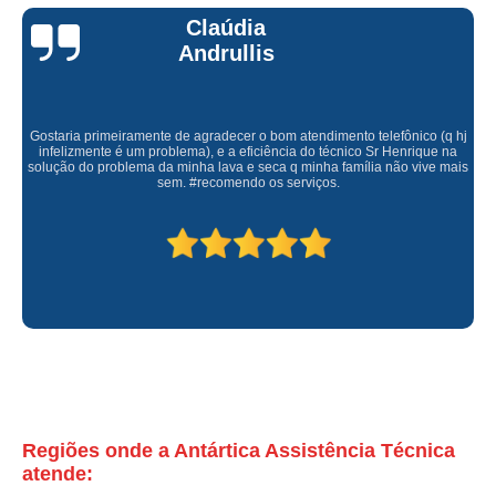
assistencia tecnica e conserto geladeira expositora preços Caiubi
Claúdia
conserto e assistencia de geladeira expositora preços Trianon Masp
Andrullis
qual o preço de conserto para geladeira expositora Consolação
contratar assistencia tecnica e conserto geladeira expositora Jardim Everest
Gostaria primeiramente de agradecer o bom atendimento telefônico (q hj
infelizmente é um problema), e a eficiência do técnico Sr Henrique na
qual o preço de conserto de geladeira expositora Glicério
solução do problema da minha lava e seca q minha família não vive mais
sem. #recomendo os serviços.
qual o preço de conserto para geladeira expositora Bairro do Limão
contratar assistencia tecnica e conserto geladeira expositora Vila Pompeia
conserto de geladeira expositora de bebidas Jardim São Paulo
valor de conserto em geladeira expositora vila carbone
valor de conserto geladeira expositora Vila Barreto
valor de conserto para geladeira expositora de bar Vila Barreto
valor de conserto de geladeira expositora Bom Retiro
Regiões onde a Antártica Assistência Técnica
conserto geladeira expositora República
atende: