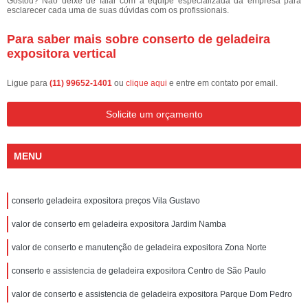
Gostou? Não deixe de falar com a equipe especializada da empresa para
esclarecer cada uma de suas dúvidas com os profissionais.
Para saber mais sobre conserto de geladeira
expositora vertical
Ligue para
(11) 99652-1401
ou
clique aqui
e entre em contato por email.
Solicite um orçamento
MENU
conserto geladeira expositora preços Vila Gustavo
valor de conserto em geladeira expositora Jardim Namba
valor de conserto e manutenção de geladeira expositora Zona Norte
conserto e assistencia de geladeira expositora Centro de São Paulo
valor de conserto e assistencia de geladeira expositora Parque Dom Pedro