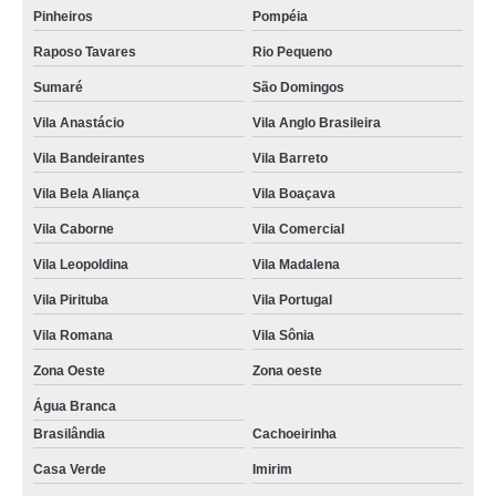
Pinheiros
Pompéia
telefone de assistencia tecnica e conserto geladeira expositora Barra Funda
Raposo Tavares
Rio Pequeno
telefone de conserto de geladeira expositora vertical Bexiga
Sumaré
São Domingos
valor de conserto para geladeira expositora de bar Luz
Vila Anastácio
Vila Anglo Brasileira
conserto geladeira expositora preços Vila Guilherme
Vila Bandeirantes
Vila Barreto
conserto e assistencia de geladeira expositora Higienópolis
Vila Bela Aliança
Vila Boaçava
qual o preço de conserto geladeira expositora vila nova cachoeirinha
Vila Caborne
Vila Comercial
conserto em geladeira expositora preços Raposo Tavares
Vila Leopoldina
Vila Madalena
conserto de geladeira expositora de bebidas preços chora menino
Vila Pirituba
Vila Portugal
Vila Romana
Vila Sônia
assistencia tecnica e conserto geladeira expositora Jardim Bonfiglioli
Zona Oeste
Zona oeste
telefone de assistencia tecnica e conserto geladeira expositora freguesia do
ó
Água Branca
valor de conserto para geladeira expositora Vila Guilherme
Brasilândia
Cachoeirinha
valor de conserto de geladeira expositora de bebidas Casa Verde
Casa Verde
Imirim