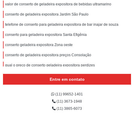
valor de conserto de geladeira expositora de bebidas ultramarino
conserto de geladeira expositora Jardim São Paulo
telefone de conserto para geladeira expositora de bar inajar de souza
conserto para geladeira expositora Santa Efigênia
conserto geladeira expositora Zona oeste
conserto de geladeira expositora preços Consolação
qual o preço de conserto geladeira expositora perdizes
conserto de geladeira expositora de bebidas rua joao ruthe
Entre em contato
conserto de geladeira expositora Higienópolis
(11) 99652-1401
conserto e manutenção de geladeira expositora preços Santa Efigênia
(11) 3673-1948
conserto de geladeira expositora preços Santa Efigênia
(11) 3865-6073
qual o preço de conserto de geladeira expositora cachoeirinha
conserto para geladeira expositora de bar preços barra funda