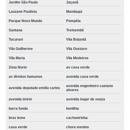
conserto para geladeira expositora preços bonilhia
Jardim São Paulo
Jaçanã
conserto em geladeira expositora Sumarezinho
Lauzane Paulista
Mandaqui
Parque Novo Mundo
Pompéia
assistencia tecnica e conserto geladeira expositora preços República
Santana
Tremembé
conserto para geladeira expositora de bar imirin
Tucuruvi
Vila Butantã
telefone de conserto para geladeira expositora de bar Zona oeste
Vila Guilherme
Vila Gustavo
conserto de geladeira expositora vertical Cachoeirinha
Vila Maria
Vila Medeiros
valor de conserto e manutenção de geladeira expositora sitio manda aqui
Zona Norte
av casa verde
conserto para geladeira expositora de bar preços parque peruche
av direitos humanos
avenida casa verde
qual o preço de conserto de geladeira expositora de bebidas vila santista
avenida engenheiro caetano
avenida deputado emilio carlos
alvares
telefone de conserto de geladeira expositora vertical Centro
avenida imirin
avenida inajar de souza
qual o preço de conserto em geladeira expositora Pinheiros
barra funda
bonilhia
bras leme
cachoeirinha
casa verde
chora menino