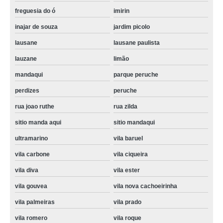
freguesia do ó
imirin
inajar de souza
jardim picolo
lausane
lausane paulista
lauzane
limão
mandaqui
parque peruche
perdizes
peruche
rua joao ruthe
rua zilda
sitio manda aqui
sitio mandaqui
ultramarino
vila baruel
vila carbone
vila ciqueira
vila diva
vila ester
vila gouvea
vila nova cachoeirinha
vila palmeiras
vila prado
vila romero
vila roque