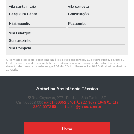
vila santa maria
vila santista
Cerqueira César
Consolação
Higienópolis
Pacaembu
Vila Buarque
Sumarezinho
Vila Pompeia
O conteúdo do texto desta página é de direito reservado. Sua reprodução, parcial ou
total, mesmo citando nossos links, é proibida sem a autorização do autor. Crime de
violação de direito autoral – artigo 184 do Código Penal –
Lei 9610/98 - Lei de direitos
autorais
.
Antártica Assistência Técnica
Rua Cayowaá, 277 - Perdizes São Paulo - SP
CEP: 05018-000
(11) 99652-1401
(11) 3673-1948
(11)
3865-6073
antarticatec@yahoo.com.br
Home