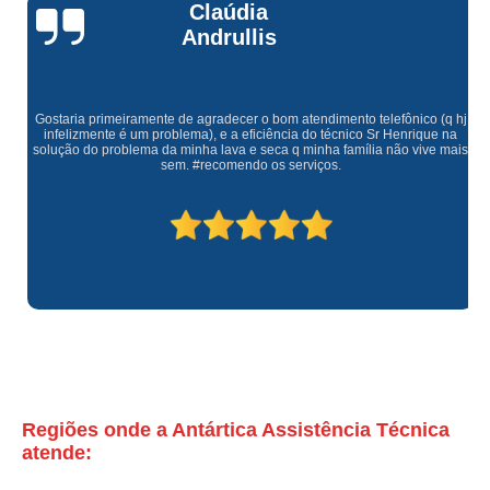
Claúdia
refrigerador assistencia tecnica valores Pompéia
Andrullis
assistencia tecnica refrigerador electrolux Freguesia do Ó
assistencia tecnica electrolux refrigerador orçamento Pacaembu
Gostaria primeiramente de agradecer o bom atendimento telefônico (q hj
contato de assistencia tecnica electrolux refrigerador lausane
infelizmente é um problema), e a eficiência do técnico Sr Henrique na
solução do problema da minha lava e seca q minha família não vive mais
contato de assistencia tecnica refrigerador com problema Parque
sem. #recomendo os serviços.
Residencial da Lapa
contato de assistencia tecnica refrigerador não liga Consolação
assistencia tecnica refrigerador Vila Comercial
contato de assistencia tecnica de refrigerador Alto da Lapa
assistencia tecnica refrigerador com defeito Santana
assistencia tecnica electrolux refrigerador vila palmeiras
assistencia tecnica refrigerador orçamento República
Regiões onde a Antártica Assistência Técnica
contato de assistencia tecnica refrigerador com defeito Vila Gustavo
atende:
assistencia tecnica refrigerador com problema Vila Medeiros