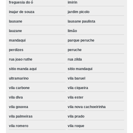
Soares
freguesia do ó
imirin
inajar de souza
jardim picolo
lausane
lausane paulista
lauzane
limão
mandaqui
parque peruche
perdizes
peruche
rua joao ruthe
rua zilda
sitio manda aqui
sitio mandaqui
ultramarino
vila baruel
vila carbone
vila ciqueira
vila diva
vila ester
vila gouvea
vila nova cachoeirinha
vila palmeiras
vila prado
vila romero
vila roque