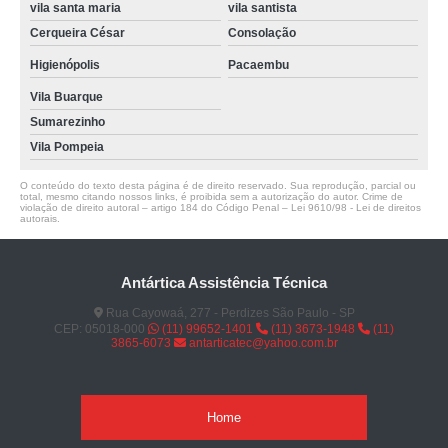
vila santa maria
vila santista
Cerqueira César
Consolação
Higienópolis
Pacaembu
Vila Buarque
Sumarezinho
Vila Pompeia
O conteúdo do texto desta página é de direito reservado. Sua reprodução, parcial ou
total, mesmo citando nossos links, é proibida sem a autorização do autor. Crime de
violação de direito autoral – artigo 184 do Código Penal –
Lei 9610/98 - Lei de direitos
autorais
.
Antártica Assistência Técnica
Rua Cayowaá, 277 - Perdizes São Paulo - SP
CEP: 05018-000
(11) 99652-1401
(11) 3673-1948
(11)
3865-6073
antarticatec@yahoo.com.br
Home