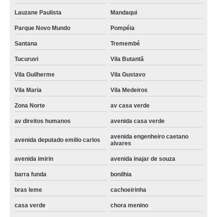
Lauzane Paulista
Mandaqui
contato de assistencia tecnica de refrigerador Sumaré
Parque Novo Mundo
Pompéia
assistencia tecnica de refrigerador electrolux valores lausane paulista
Santana
Tremembé
assistencia tecnica de refrigerador electrolux barra funda
Tucuruvi
Vila Butantã
assistencia tecnica de refrigerador electrolux valores Vila Anastácio
Vila Guilherme
Vila Gustavo
refrigerador electrolux assistencia tecnica bonilhia
Vila Maria
Vila Medeiros
telefone de assistencia tecnica refrigerador com problema Pinheiros
Zona Norte
av casa verde
assistencia tecnica refrigerador com defeito valores bras leme
av direitos humanos
avenida casa verde
telefone de assistencia tecnica de refrigerador electrolux lausane
avenida engenheiro caetano
avenida deputado emilio carlos
alvares
contato de assistencia tecnica refrigerador electrolux São Domingos
avenida imirin
avenida inajar de souza
assistencia tecnica de refrigerador valores Pinheiros
barra funda
bonilhia
contato de assistencia tecnica refrigerador Rio Pequeno
bras leme
cachoeirinha
telefone de assistencia tecnica refrigerador com problema Bairro do Limão
casa verde
chora menino
assistencia tecnica refrigerador com problema valores Parque Monteiro