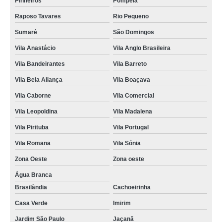
Pinheiros
Pompéia
assistencia tecnica refrigerador com defeito valores Barra Funda
Raposo Tavares
Rio Pequeno
assistencia tecnica refrigerador com problema orçamento Santa Efigênia
Sumaré
São Domingos
reparo de refrigerador assistencia tecnica av casa verde
Vila Anastácio
Vila Anglo Brasileira
telefone de assistencia tecnica refrigerador não liga Bixiga
Vila Bandeirantes
Vila Barreto
assistencia tecnica refrigerador Vila Leopoldina
Vila Bela Aliança
Vila Boaçava
telefone de assistencia tecnica refrigerador electrolux rua joao ruthe
Vila Caborne
Vila Comercial
assistencia tecnica refrigerador não liga valores lausane
Vila Leopoldina
Vila Madalena
contato de assistencia tecnica refrigerador não liga Luz
Vila Pirituba
Vila Portugal
telefone de assistencia tecnica refrigerador não liga Cerqueira César
Vila Romana
Vila Sônia
assistencia tecnica electrolux refrigerador orçamento av casa verde
Zona Oeste
Zona oeste
contato de assistencia tecnica refrigerador Vila Leopoldina
Água Branca
conserto de refrigerador electrolux assistencia tecnica Pompéia
Brasilândia
Cachoeirinha
Casa Verde
Imirim
conserto de refrigerador electrolux assistencia tecnica Pacaembu
Jardim São Paulo
Jaçanã
assistencia tecnica refrigerador não liga Zona Norte