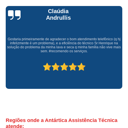
serviço de assistencia tecnica maquina secadora Bexiga
Claúdia
Andrullis
assistencia tecnica maquina secadora orçamento Santa Cecília
assistencia tecnica samsung lavadora e secadora orçamento sitio mandaqui
assistencia tecnica secadora samsung preço Vila Anastácio
Gostaria primeiramente de agradecer o bom atendimento telefônico (q hj
infelizmente é um problema), e a eficiência do técnico Sr Henrique na
solução do problema da minha lava e seca q minha família não vive mais
empresa de assistencia tecnica para secadora Sé
sem. #recomendo os serviços.
assistencia tecnica lavadora secadora samsung orçamento Jardim
Primavera
empresa de assistencia tecnica secadora enxuta vila diva
assistencia tecnica samsung lavadora e secadora orçamento Vila Anastácio
assistencia tecnica samsung secadora orçamento Sumaré
assistencia tecnica para secadora preço Vila Buarque
empresa de assistencia tecnica samsung secadora av casa verde
empresa de assistencia tecnica maquina secadora de roupa Imirim
Regiões onde a Antártica Assistência Técnica
atende: