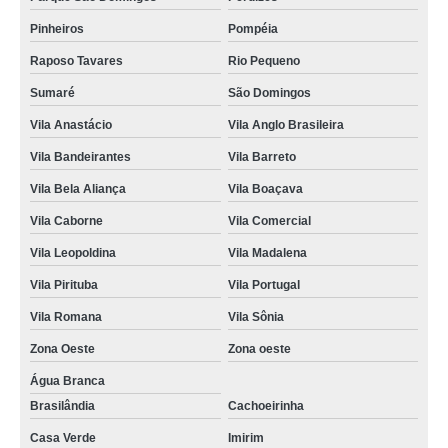
serviço de assistencia tecnica secadora enxuta Consolação
Pinheiros
Pompéia
assistencia tecnica secadora samsung preço casa verde
Raposo Tavares
Rio Pequeno
serviço de assistencia tecnica secadora samsung Parque Monteiro Soares
Sumaré
São Domingos
serviço de assistencia tecnica secadora a gas limão
Vila Anastácio
Vila Anglo Brasileira
assistencia tecnica maquina secadora de roupa Parque Residencial da
Lapa
Vila Bandeirantes
Vila Barreto
assistencia tecnica maquina secadora Vila Leopoldina
Vila Bela Aliança
Vila Boaçava
empresa de assistencia tecnica maquina secadora Largo do Arouche
Vila Caborne
Vila Comercial
assistencia tecnica maquina secadora orçamento Cerqueira César
Vila Leopoldina
Vila Madalena
Vila Pirituba
Vila Portugal
empresa de assistencia tecnica para secadora mandaqui
Vila Romana
Vila Sônia
assistencia tecnica samsung secadora preço Zona Oeste
Zona Oeste
Zona oeste
assistencia tecnica secadora samsung orçamento Centro de São Paulo
Água Branca
assistencia tecnica secadora de roupa preço Vila Leopoldina
Brasilândia
Cachoeirinha
assistencia tecnica secadora samsung orçamento Bixiga
Casa Verde
Imirim