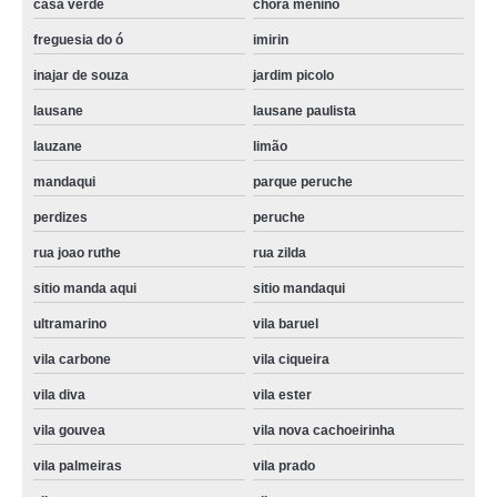
casa verde
chora menino
assistencia tecnica secadora a gas orçamento Jardim Namba
freguesia do ó
imirin
assistencia tecnica para secadora Região Central
inajar de souza
jardim picolo
empresa de assistencia tecnica secadora samsung Higienópolis
lausane
lausane paulista
empresa de assistencia tecnica lavadora secadora samsung Consolação
lauzane
limão
assistencia tecnica secadora de roupa Centro de São Paulo
mandaqui
parque peruche
serviço de assistencia tecnica maquina secadora Raposo Tavares
perdizes
peruche
serviço de assistencia tecnica secadora samsung perdizes
rua joao ruthe
rua zilda
assistencia tecnica secadora de roupa preço Perdizes
sitio manda aqui
sitio mandaqui
assistencia tecnica lavadora secadora samsung Centro de São Paulo
ultramarino
vila baruel
assistencia tecnica secadora de roupa orçamento Higienópolis
vila carbone
vila ciqueira
assistencia tecnica secadora a gas preço ultramarino
vila diva
vila ester
vila gouvea
vila nova cachoeirinha
assistencia tecnica lavadora secadora samsung orçamento peruche
vila palmeiras
vila prado
assistencia tecnica secadora enxuta sitio mandaqui