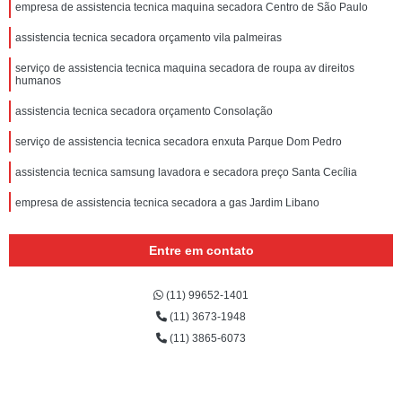
empresa de assistencia tecnica maquina secadora Centro de São Paulo
assistencia tecnica secadora orçamento vila palmeiras
serviço de assistencia tecnica maquina secadora de roupa av direitos
humanos
assistencia tecnica secadora orçamento Consolação
serviço de assistencia tecnica secadora enxuta Parque Dom Pedro
assistencia tecnica samsung lavadora e secadora preço Santa Cecília
empresa de assistencia tecnica secadora a gas Jardim Libano
assistencia tecnica secadora samsung Conjunto Residencial Butantã
Entre em contato
serviço de assistencia tecnica samsung lavadora e secadora Jardim
Bonfiglioli
(11) 99652-1401
serviço de assistencia tecnica secadora de roupa freguesia do ó
(11) 3673-1948
empresa de assistencia tecnica samsung secadora avenida inajar de souza
(11) 3865-6073
assistencia tecnica maquina secadora preço Caiubi
assistencia tecnica para secadora orçamento lausane paulista