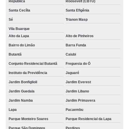
República
Roosevelt (CBTU)
assistencia tecnica lavadora secadora samsung preço Vila Caborne
Santa Cecília
Santa Efigênia
assistencia tecnica samsung secadora Bixiga
Sé
Trianon Masp
serviço de assistencia tecnica secadora a gas jardim picolo
Vila Buarque
Alto da Lapa
Alto de Pinheiros
serviço de assistencia tecnica samsung lavadora e secadora Vila
Leopoldina
Bairro do Limão
Barra Funda
assistencia tecnica secadora enxuta orçamento Vila Romana
Butantã
Caiubi
assistencia tecnica lavadora secadora samsung sitio manda aqui
Conjunto Residencial Butantã
Freguesia do Ó
empresa de assistencia tecnica secadora Higienópolis
Instituto da Previdência
Jaguaré
assistencia tecnica secadora enxuta preço Vila Buarque
Jardim Bonfiglioli
Jardim Everest
assistencia tecnica maquina secadora de roupa orçamento Jaguaré
Jardim Guedala
Jardim Libano
empresa de assistencia tecnica secadora de roupa Jardim Everest
Jardim Namba
Jardim Primavera
assistencia tecnica para secadora Aclimação
Lapa
Pacaembu
Parque Monteiro Soares
Parque Residencial da Lapa
empresa de assistencia tecnica secadora samsung Vila Butantã
Parque São Domingos
Perdizes