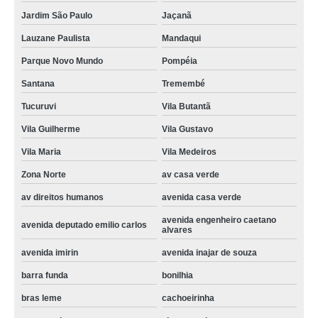
assistencia tecnica secadora a gas av casa verde
Jardim São Paulo
Jaçanã
assistencia tecnica secadora preço vila carbone
Lauzane Paulista
Mandaqui
empresa de assistencia tecnica secadora enxuta Brasilândia
Parque Novo Mundo
Pompéia
serviço de assistencia tecnica secadora avenida deputado emilio carlos
Santana
Tremembé
serviço de assistencia tecnica para secadora imirin
Tucuruvi
Vila Butantã
serviço de assistencia tecnica samsung secadora sitio mandaqui
Vila Guilherme
Vila Gustavo
assistencia tecnica samsung secadora orçamento lausane
Vila Maria
Vila Medeiros
assistencia tecnica samsung secadora preço Perdizes
Zona Norte
av casa verde
av direitos humanos
avenida casa verde
assistencia tecnica secadora samsung Zona oeste
avenida engenheiro caetano
assistencia tecnica samsung lavadora e secadora rua zilda
avenida deputado emilio carlos
alvares
serviço de assistencia tecnica lavadora secadora samsung Vila Maria
avenida imirin
avenida inajar de souza
empresa de assistencia tecnica samsung lavadora e secadora vila santa
barra funda
bonilhia
maria
bras leme
cachoeirinha
assistencia tecnica secadora preço Pacaembu