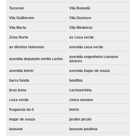
quanto custa conserto em maquina de lavar Higienópolis
Tucuruvi
Vila Butantã
preço de conserto em maquina de lavar Vila Portugal
Vila Guilherme
Vila Gustavo
conserto maquina de lavar roupa orçamento av direitos humanos
Vila Maria
Vila Medeiros
conserto maquina de lavar roupa valor Tucuruvi
Zona Norte
av casa verde
conserto maquina de lavar bonilhia
av direitos humanos
avenida casa verde
conserto em maquina de lavar sitio manda aqui
avenida engenheiro caetano
avenida deputado emilio carlos
alvares
tecnico em conserto de maquina de lavar orçamento avenida deputado
emilio carlos
avenida imirin
avenida inajar de souza
tecnico em conserto de maquina de lavar Higienópolis
barra funda
bonilhia
preço de conserto de maquina de lavar brastemp Vila Portugal
bras leme
cachoeirinha
casa verde
chora menino
quanto custa conserto maquina lavar roupa brastemp Lauzane Paulista
freguesia do ó
imirin
quanto custa conserto maquina de lavar roupa Casa Verde
inajar de souza
jardim picolo
preço de conserto maquina de lavar roupa vila palmeiras
lausane
lausane paulista
conserto em maquina de lavar orçamento Santa Efigênia