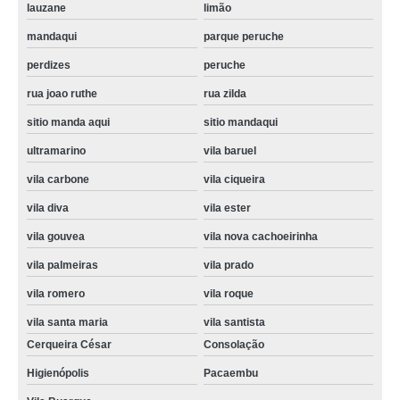
lauzane
limão
preço de conserto em maquina de lavar perdizes
mandaqui
parque peruche
preço de conserto maquina de lavar brastemp Pinheiros
perdizes
peruche
conserto maquina lavar roupa brastemp casa verde
rua joao ruthe
rua zilda
conserto maquina de lavar roupa valor vila santista
sitio manda aqui
sitio mandaqui
conserto de maquina de lavar roupa valor Brasilândia
ultramarino
vila baruel
preço de conserto maquina de lavar roupa Cachoeirinha
vila carbone
vila ciqueira
conserto de maquina de lavar roupa orçamento Lapa
vila diva
vila ester
quanto custa conserto maquina de lavar Caiubi
vila gouvea
vila nova cachoeirinha
conserto de maquina de lavar Parque Monteiro Soares
vila palmeiras
vila prado
conserto maquina lavar roupa brastemp orçamento Parque Novo Mundo
vila romero
vila roque
conserto maquina lavar brastemp bras leme
vila santa maria
vila santista
Cerqueira César
Consolação
conserto maquina lavar roupa Zona Norte
Higienópolis
Pacaembu
conserto de maquina de lavar orçamento Parque Dom Pedro