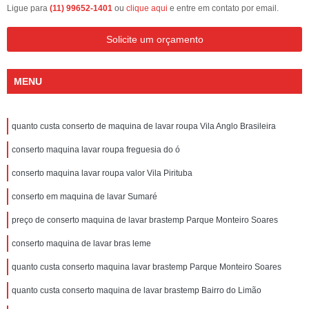
Ligue para
(11) 99652-1401
ou
clique aqui
e entre em contato por email.
Solicite um orçamento
MENU
quanto custa conserto de maquina de lavar roupa Vila Anglo Brasileira
conserto maquina lavar roupa freguesia do ó
conserto maquina lavar roupa valor Vila Pirituba
conserto em maquina de lavar Sumaré
preço de conserto maquina de lavar brastemp Parque Monteiro Soares
conserto maquina de lavar bras leme
quanto custa conserto maquina lavar brastemp Parque Monteiro Soares
quanto custa conserto maquina de lavar brastemp Bairro do Limão