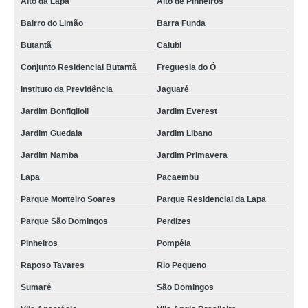
Alto da Lapa
Alto de Pinheiros
conserto maquina de lavar brastemp valor vila diva
Bairro do Limão
Barra Funda
quanto custa conserto maquina lavar roupa Aclimação
Butantã
Caiubi
quanto custa conserto maquina lavar brastemp Zona Norte
Conjunto Residencial Butantã
Freguesia do Ó
conserto de maquina de lavar brastemp Vila Leopoldina
Instituto da Previdência
Jaguaré
conserto em maquina de lavar valor vila romero
Jardim Bonfiglioli
Jardim Everest
quanto custa conserto de maquina de lavar av casa verde
Jardim Guedala
Jardim Libano
Jardim Namba
Jardim Primavera
conserto maquina lavar roupa valor Higienópolis
Lapa
Pacaembu
conserto maquina lavar brastemp valor Jardim São Paulo
Parque Monteiro Soares
Parque Residencial da Lapa
conserto de maquina de lavar roupa parque peruche
Parque São Domingos
Perdizes
conserto maquina de lavar roupa orçamento Pacaembu
Pinheiros
Pompéia
preço de conserto de maquina de lavar Tucuruvi
Raposo Tavares
Rio Pequeno
conserto maquina lavar brastemp valor Zona oeste
Sumaré
São Domingos
conserto maquina lavar roupa orçamento vila ester