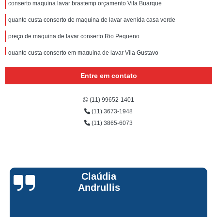
conserto maquina lavar brastemp orçamento Vila Buarque
quanto custa conserto de maquina de lavar avenida casa verde
preço de maquina de lavar conserto Rio Pequeno
quanto custa conserto em maquina de lavar Vila Gustavo
maquina de lavar conserto orçamento Vila Bandeirantes
Entre em contato
preço de maquina de lavar conserto vila roque
(11) 99652-1401
conserto em maquina de lavar valor Jaçanã
(11) 3673-1948
preço de conserto maquina lavar roupa Tremembé
(11) 3865-6073
preço de conserto de maquina de lavar roupa Santana
conserto de maquina de lavar Centro de São Paulo
conserto maquina lavar roupa brastemp orçamento rua joao ruthe
Claúdia
conserto de maquina de lavar brastemp orçamento Consolação
Andrullis
tecnico em conserto de maquina de lavar Consolação